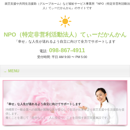
就労支援や共同生活援助（グループホーム）など福祉サービス事業所『NPO（特定非営利活動法
人）てぃーだかんかん』のサイトです
NPO（特定非営利活動法人）てぃーだかんかん
「幸せ」な人生が送れるよう自立に向けて全力でサポートします
098-867-4911
電話:
受付時間: 平日 AM 9:00 〜 PM 5:00
MENU
「幸せ」な人生が送れるよう自立に向けてサポートします
沖縄県で一般企業への就職が困難な方が安心して生活が出来るよう就労支援や生活援助を提
供します。
働くことを通じて「自分らしく、人に役立つ」ことを目指す就労支援施設です。